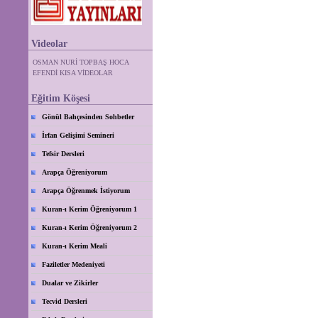
Videolar
OSMAN NURİ TOPBAŞ HOCA
EFENDİ KISA VİDEOLAR
Eğitim Köşesi
Gönül Bahçesinden Sohbetler
İrfan Gelişimi Semineri
Tefsir Dersleri
Arapça Öğreniyorum
Arapça Öğrenmek İstiyorum
Kuran-ı Kerim Öğreniyorum 1
Kuran-ı Kerim Öğreniyorum 2
Kuran-ı Kerim Meali
Faziletler Medeniyeti
Dualar ve Zikirler
Tecvid Dersleri