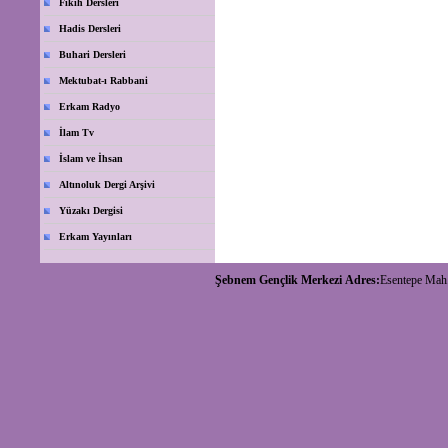
Fıkıh Dersleri
Hadis Dersleri
Buhari Dersleri
Mektubat-ı Rabbani
Erkam Radyo
İlam Tv
İslam ve İhsan
Altınoluk Dergi Arşivi
Yüzakı Dergisi
Erkam Yayınları
Şebnem Gençlik Merkezi
Adres:
Esentepe Mah.