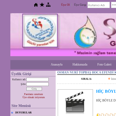
Üye Ol
Üye Girişi
Anasayfa
Hakkımızda
Foto Galeri
OSMAN NURİ TOPBAŞ HOCA EFENDİ 
Üyelik Girişi
SIRALA:
İzle
Kullanıcı adı
Şifre
HİÇ BÖYL
Parolamı unuttum
Üye olmak istiyorum
HİÇ BÖYLE D
Site Menüsü
DUYURULAR