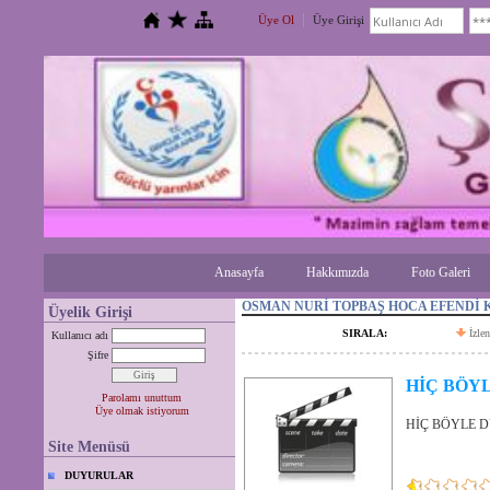
Üye Ol
Üye Girişi
Anasayfa
Hakkımızda
Foto Galeri
OSMAN NURİ TOPBAŞ HOCA EFENDİ 
Üyelik Girişi
SIRALA:
İzle
Kullanıcı adı
Şifre
HİÇ BÖYL
Parolamı unuttum
Üye olmak istiyorum
HİÇ BÖYLE D
Site Menüsü
DUYURULAR