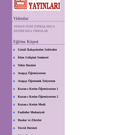
Videolar
OSMAN NURİ TOPBAŞ HOCA
EFENDİ KISA VİDEOLAR
Eğitim Köşesi
Gönül Bahçesinden Sohbetler
İrfan Gelişimi Semineri
Tefsir Dersleri
Arapça Öğreniyorum
Arapça Öğrenmek İstiyorum
Kuran-ı Kerim Öğreniyorum 1
Kuran-ı Kerim Öğreniyorum 2
Kuran-ı Kerim Meali
Faziletler Medeniyeti
Dualar ve Zikirler
Tecvid Dersleri