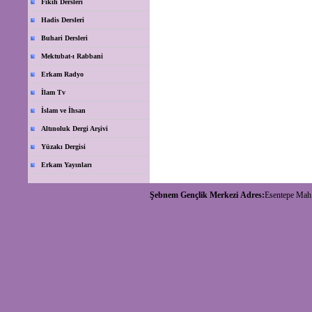
Fıkıh Dersleri
Hadis Dersleri
Buhari Dersleri
Mektubat-ı Rabbani
Erkam Radyo
İlam Tv
İslam ve İhsan
Altınoluk Dergi Arşivi
Yüzakı Dergisi
Erkam Yayınları
Şebnem Gençlik Merkezi
Adres:
Esentepe Mah.