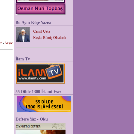
Bu Ayın Köşe Yazısı
Cemil Usta
Keşke Bilmiş Olsalardı
z
-
Arşiv
İlam Tv
55 Dilde 1300 İslami Eser
Deftere Yaz - Oku