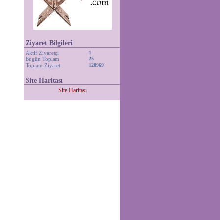
Ziyaret Bilgileri
Aktif Ziyaretçi
1
Bugün Toplam
25
Toplam Ziyaret
120969
Site Haritası
Site Haritası