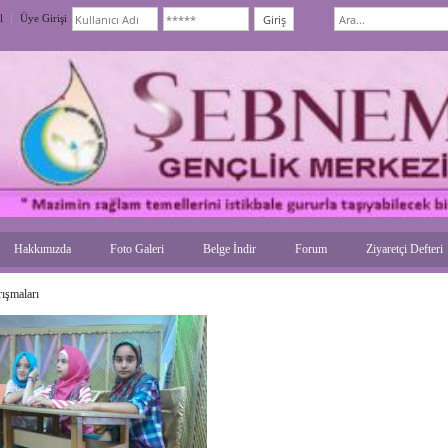
l
Üye Girişi
Hakkımızda
Foto Galeri
Belge İndir
Forum
Ziyaretçi Defteri
rışmaları