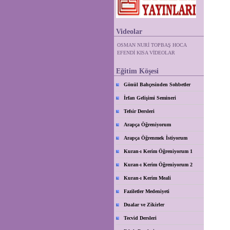
Videolar
OSMAN NURİ TOPBAŞ HOCA
EFENDİ KISA VİDEOLAR
Eğitim Köşesi
Gönül Bahçesinden Sohbetler
İrfan Gelişimi Semineri
Tefsir Dersleri
Arapça Öğreniyorum
Arapça Öğrenmek İstiyorum
Kuran-ı Kerim Öğreniyorum 1
Kuran-ı Kerim Öğreniyorum 2
Kuran-ı Kerim Meali
Faziletler Medeniyeti
Dualar ve Zikirler
Tecvid Dersleri