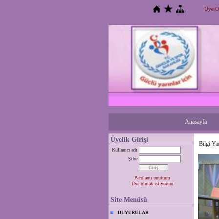
Üye O
Anasayfa
Üyelik Girişi
Bilgi Ya
Kullanıcı adı
Şifre
Parolamı unuttum
Üye olmak istiyorum
Site Menüsü
DUYURULAR