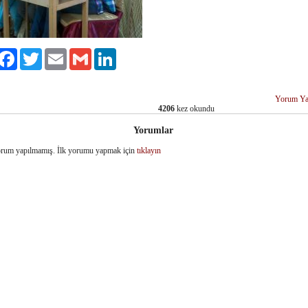
ylaş
Facebook
Twitter
Email
Gmail
LinkedIn
Yorum Ya
4206
kez okundu
Yorumlar
rum yapılmamış. İlk yorumu yapmak için
tıklayın