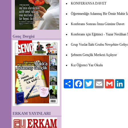
KONFERANSA DAVET
Öğretmenliğe Adanmış Bir Ömür Mahir İ
Konferans Sonrası İmza Gününe Davet
Konferans için Eğitimci - Yazar Nesliha
Genç Dergisi
Grup Vuslat İlahi Grubu Nevşehire Geliy
Şebnem Gençlik Merkezi Açılıyor
Kız Öğrenci Yaz Okulu
Paylaş
Facebook
Twitter
Email
Gmail
Li
ERKAM YAYINLARI