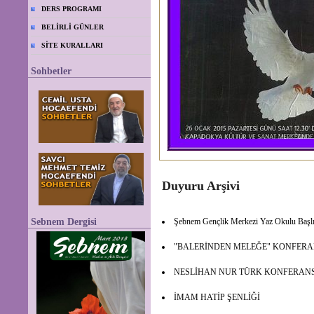
DERS PROGRAMI
BELİRLİ GÜNLER
SİTE KURALLARI
Sohbetler
Duyuru Arşivi
Sebnem Dergisi
Şebnem Gençlik Merkezi Yaz Okulu Başl
"BALERİNDEN MELEĞE" KONFER
NESLİHAN NUR TÜRK KONFERANS
İMAM HATİP ŞENLİĞİ