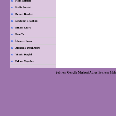
Fıkıh Dersleri
Hadis Dersleri
Buhari Dersleri
Mektubat-ı Rabbani
Erkam Radyo
İlam Tv
İslam ve İhsan
Altınoluk Dergi Arşivi
Yüzakı Dergisi
Erkam Yayınları
Şebnem Gençlik Merkezi
Adres:
Esentepe Mah.