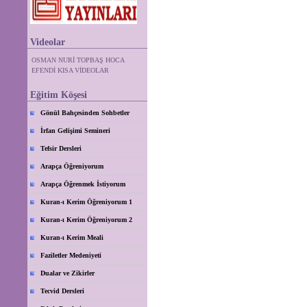
Videolar
OSMAN NURİ TOPBAŞ HOCA
EFENDİ KISA VİDEOLAR
Eğitim Köşesi
Gönül Bahçesinden Sohbetler
İrfan Gelişimi Semineri
Tefsir Dersleri
Arapça Öğreniyorum
Arapça Öğrenmek İstiyorum
Kuran-ı Kerim Öğreniyorum 1
Kuran-ı Kerim Öğreniyorum 2
Kuran-ı Kerim Meali
Faziletler Medeniyeti
Dualar ve Zikirler
Tecvid Dersleri