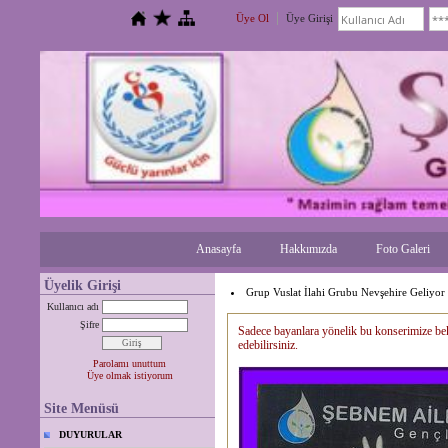
Üye Ol
Üye Girişi
Anasayfa
Hakkımızda
Foto Galeri
Üyelik Girişi
Grup Vuslat İlahi Grubu Nevşehire Geliyor
Kullanıcı adı
Şifre
Sadece bayanlara yönelik bu konserimize be
edebilirsiniz.
Parolamı unuttum
Üye olmak istiyorum
Site Menüsü
DUYURULAR